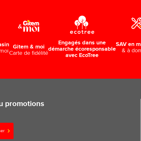
Engagés dans une
SAV en m
asin
Gitem & moi
démarche écoresponsable
& à dom
 moi
Carte de fidélité
avec EcoTree
ou promotions
ner