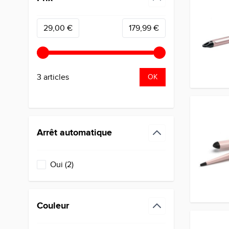
filter
Minimum value
Valeur maximale
29,00 €
179,99 €
3 articles
OK
Arrêt automatique
filter
products available
Oui
(
2
)
Couleur
filter