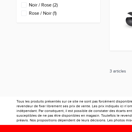
products available
Noir / Rose
(
2
)
products available
Rose / Noir
(
1
)
3
articles
Tous les produits présentés sur ce site ne sont pas forcément disponibl
revendeur de fixer librement ses prix de vente. Les prix indiqués ici n’
indépendant. Par conséquent, il est possible de constater des écarts entr
susceptibles de ne pas être disponibles en magasin. Toutefois le revendeu
préavis. Nos propositions dépendent de leurs décisions. Les photos mises