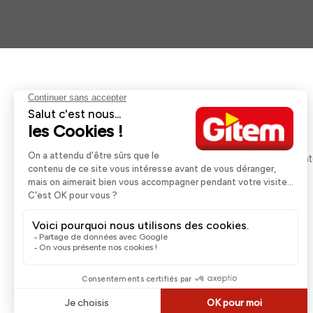
Aides et informations
Services
Retour et remboursement
Pose et services
Moyens de paiement
Financement
Nos guides d'achat
Service Après Ven
Livraison et retrait
Rappels Produits
Une question ?
Contactez-nous