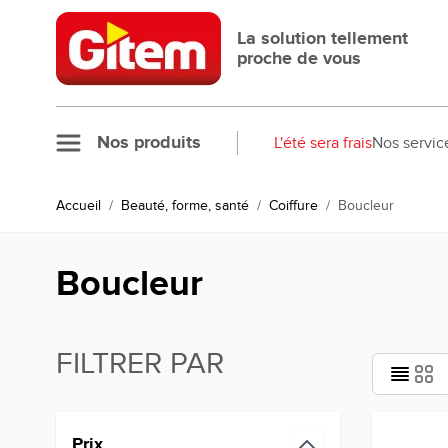
Allez au contenu
La solution tellement
proche de vous
Nos produits
L'été sera frais
Nos servic
Accueil
/
Beauté, forme, santé
/
Coiffure
/
Boucleur
Boucleur
FILTRER PAR
Passer à la liste des produits
Prix