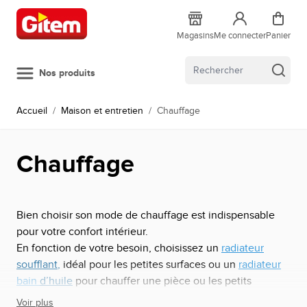
Allez au contenu
Magasins
Me connecter
Panier
Nos produits
Accueil
/
Maison et entretien
/
Chauffage
Chauffage
Bien choisir son mode de chauffage est indispensable
pour votre confort intérieur.
En fonction de votre besoin, choisissez un
radiateur
soufflant
,
idéal pour les petites surfaces ou un
radiateur
bain
d’huile
pour chauffer une pièce ou les petits
appartements pour les plus puissants. Vous pouvez aussi
Voir plus