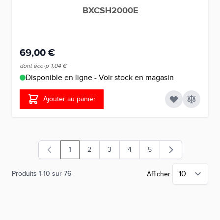
BXCSH2000E
69,00 €
dont éco-p
1,04 €
Disponible en ligne - Voir stock en magasin
Ajouter au panier
1
2
3
4
5
Vous lisez actuellement la page
Page
Page
Page
Page
Produits
1
-
10
sur
76
Afficher