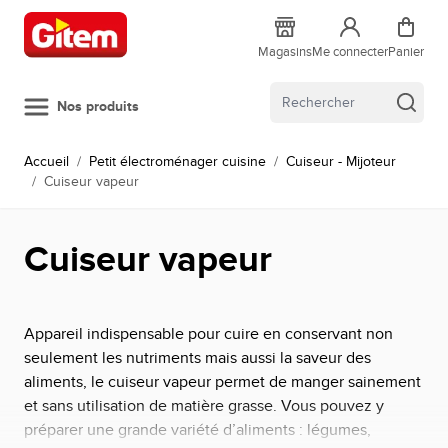
Allez au contenu
Magasins
Me connecter
Panier
Nos produits
Accueil
/
Petit électroménager cuisine
/
Cuiseur - Mijoteur
/
Cuiseur vapeur
Cuiseur vapeur
Appareil indispensable pour cuire en conservant non
seulement les nutriments mais aussi la saveur des
aliments, le cuiseur vapeur permet de manger sainement
et sans utilisation de matière grasse. Vous pouvez y
préparer une grande variété d’aliments : légumes,