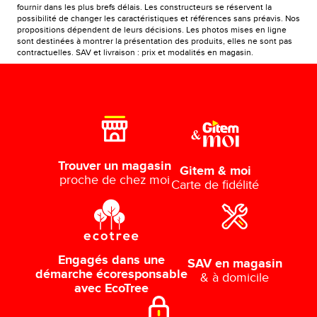
fournir dans les plus brefs délais. Les constructeurs se réservent la
possibilité de changer les caractéristiques et références sans préavis. Nos
propositions dépendent de leurs décisions. Les photos mises en ligne
sont destinées à montrer la présentation des produits, elles ne sont pas
contractuelles. SAV et livraison : prix et modalités en magasin.
Trouver un magasin
Gitem & moi
proche de chez moi
Carte de fidélité
Engagés dans une
SAV en magasin
démarche écoresponsable
& à domicile
avec EcoTree