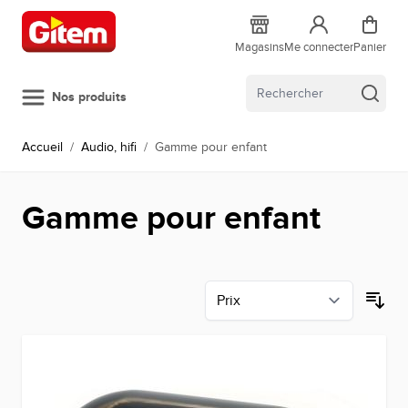
Allez au contenu
Magasins
Me connecter
Panier
Nos produits
Accueil
/
Audio, hifi
/
Gamme pour enfant
Gamme pour enfant