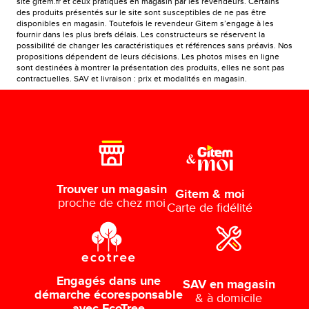
site gitem.fr et ceux pratiqués en magasin par les revendeurs. Certains
des produits présentés sur le site sont susceptibles de ne pas être
disponibles en magasin. Toutefois le revendeur Gitem s’engage à les
fournir dans les plus brefs délais. Les constructeurs se réservent la
possibilité de changer les caractéristiques et références sans préavis. Nos
propositions dépendent de leurs décisions. Les photos mises en ligne
sont destinées à montrer la présentation des produits, elles ne sont pas
contractuelles. SAV et livraison : prix et modalités en magasin.
Trouver un magasin
Gitem & moi
proche de chez moi
Carte de fidélité
Engagés dans une
SAV en magasin
démarche écoresponsable
& à domicile