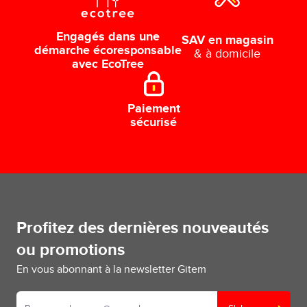
Engagés dans une
SAV en magasin
démarche écoresponsable
& à domicile
avec EcoTree
Paiement
sécurisé
Profitez des dernières nouveautés
ou promotions
En vous abonnant à la newsletter Gitem