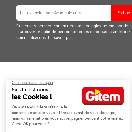
S'abon
Ces emails peuvent contenir des technologies permettant de 
leur ouverture afin de personnaliser les contenus et améliorer
communications.
En savoir plus
Aides et informations
Services
Retour et remboursement
Pose et services
Moyens de paiement
Financement
Nos guides d'achat
Service Après Ven
Livraison et retrait
Rappels Produits