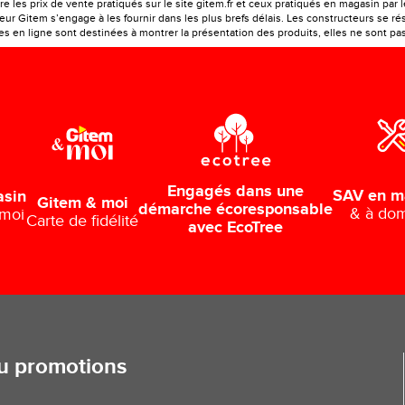
e les prix de vente pratiqués sur le site gitem.fr et ceux pratiqués en magasin par 
r Gitem s’engage à les fournir dans les plus brefs délais. Les constructeurs se rés
 en ligne sont destinées à montrer la présentation des produits, elles ne sont pas c
Engagés dans une
SAV en m
asin
Gitem & moi
démarche écoresponsable
& à dom
 moi
Carte de fidélité
avec EcoTree
ou promotions