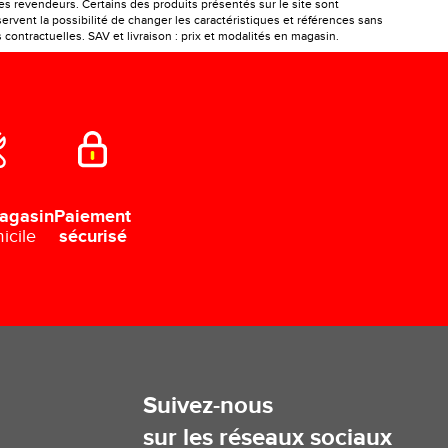
les revendeurs. Certains des produits présentés sur le site sont
ervent la possibilité de changer les caractéristiques et références sans
ontractuelles. SAV et livraison : prix et modalités en magasin.
Paiement
agasin
sécurisé
icile
Suivez-nous
sur les réseaux sociaux