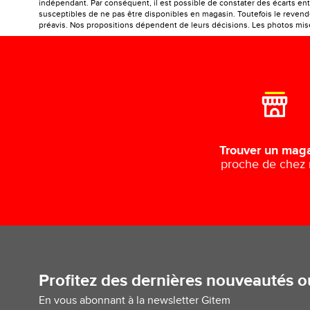
indépendant. Par conséquent, il est possible de constater des écarts entr
susceptibles de ne pas être disponibles en magasin. Toutefois le revendeu
préavis. Nos propositions dépendent de leurs décisions. Les photos mises
Trouver un mag
proche de chez
Profitez des dernières nouveautés 
En vous abonnant à la newsletter Gitem