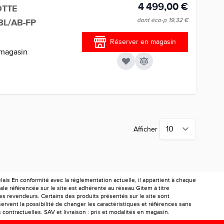
4 499,00 €
OTTE
dont éco-p
19,32 €
L/AB-FP
Réserver en magasin
 magasin
Afficher
is En conformité avec la réglementation actuelle, il appartient à chaque
le référencée sur le site est adhérente au réseau Gitem à titre
les revendeurs. Certains des produits présentés sur le site sont
ervent la possibilité de changer les caractéristiques et références sans
ontractuelles. SAV et livraison : prix et modalités en magasin.