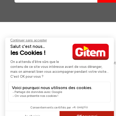
Aides et informations
Services
Retour et remboursement
Pose et services
Moyens de paiement
Financement
Nos guides d'achat
Service Après Ven
Livraison et retrait
Rappels Produits
Une question ?
Contactez-nous