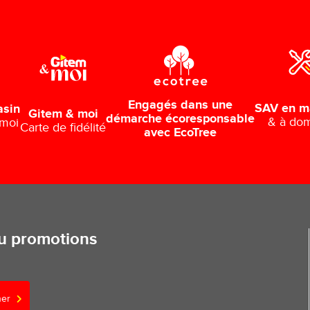
Engagés dans une
SAV en m
asin
Gitem & moi
démarche écoresponsable
& à dom
 moi
Carte de fidélité
avec EcoTree
ou promotions
ner