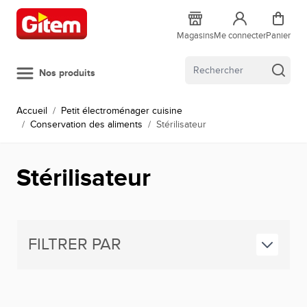
Allez au contenu
Magasins
Me connecter
Panier
Nos produits
Accueil
/
Petit électroménager cuisine
/
Conservation des aliments
/
Stérilisateur
Stérilisateur
FILTRER PAR