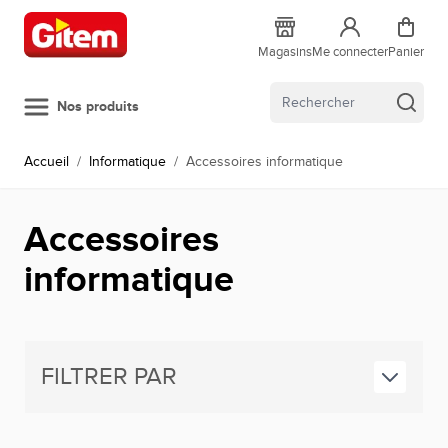
Allez au contenu
Magasins
Me connecter
Panier
Nos produits
Accueil
/
Informatique
/
Accessoires informatique
Accessoires
informatique
FILTRER PAR