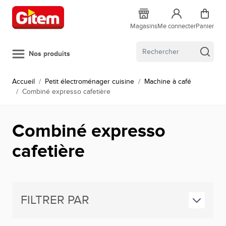
Allez au contenu
Magasins
Me connecter
Panier
Nos produits
Accueil
/
Petit électroménager cuisine
/
Machine à café
/
Combiné expresso cafetière
Combiné expresso
cafetière
FILTRER PAR