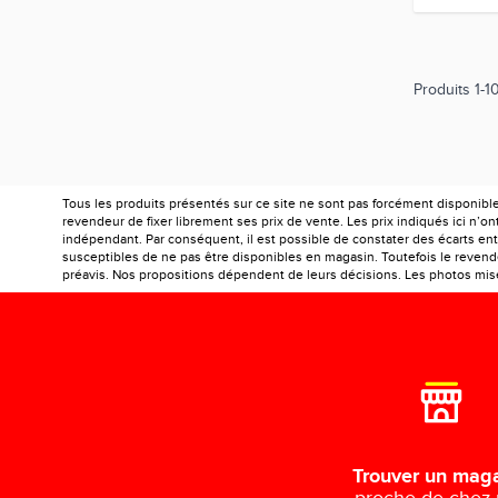
Produits
1
-
1
Tous les produits présentés sur ce site ne sont pas forcément disponibl
revendeur de fixer librement ses prix de vente. Les prix indiqués ici n’
indépendant. Par conséquent, il est possible de constater des écarts entr
susceptibles de ne pas être disponibles en magasin. Toutefois le revendeu
préavis. Nos propositions dépendent de leurs décisions. Les photos mises
Trouver un mag