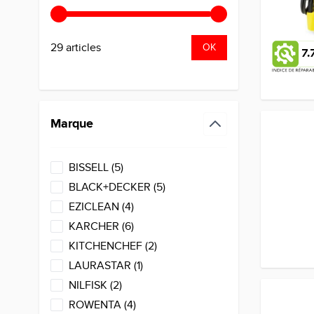
29 articles
OK
7.
Marque
filter
products available
BISSELL
(
5
)
products available
BLACK+DECKER
(
5
)
products available
EZICLEAN
(
4
)
products available
KARCHER
(
6
)
products available
KITCHENCHEF
(
2
)
products available
LAURASTAR
(
1
)
products available
NILFISK
(
2
)
products available
ROWENTA
(
4
)