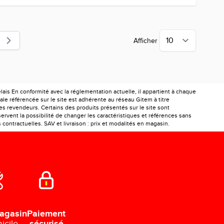
Afficher
lement la page
is En conformité avec la réglementation actuelle, il appartient à chaque
le référencée sur le site est adhérente au réseau Gitem à titre
les revendeurs. Certains des produits présentés sur le site sont
ervent la possibilité de changer les caractéristiques et références sans
ontractuelles. SAV et livraison : prix et modalités en magasin.
Paiement
agasin
sécurisé
icile