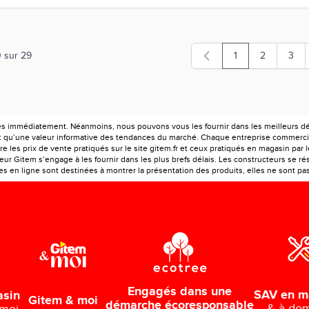
0
sur
29
1
2
3
Vous lisez actuel
Page
Page
es immédiatement. Néanmoins, nous pouvons vous les fournir dans les meilleurs déla
ont qu’une valeur informative des tendances du marché. Chaque entreprise commercia
e les prix de vente pratiqués sur le site gitem.fr et ceux pratiqués en magasin par 
r Gitem s’engage à les fournir dans les plus brefs délais. Les constructeurs se rés
 en ligne sont destinées à montrer la présentation des produits, elles ne sont pas c
Engagés dans une
SAV en m
asin
Gitem & moi
démarche écoresponsable
& à dom