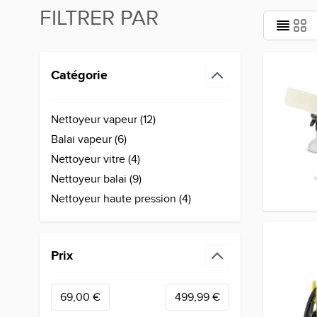
FILTRER PAR
Passer à la liste des produits
Catégorie
filter
Nettoyeur vapeur (
12
)
products available
Balai vapeur (
6
)
products available
Nettoyeur vitre (
4
)
products available
Nettoyeur balai (
9
)
products available
Nettoyeur haute pression (
4
)
products available
Prix
filter
Minimum value
Valeur maximale
69,00 €
499,99 €