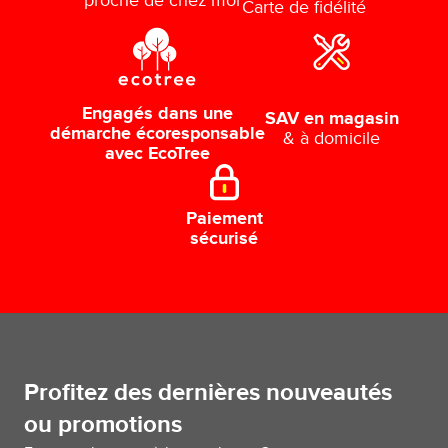
proche de chez moi
Carte de fidélité
Engagés dans une
SAV en magasin
démarche écoresponsable
& à domicile
avec EcoTree
Paiement
sécurisé
Profitez des dernières nouveautés
ou promotions