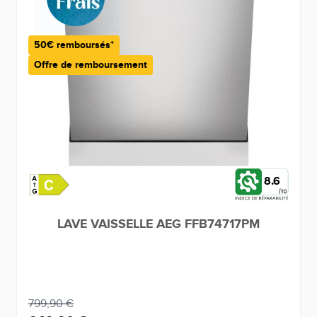
50€ remboursés*
Offre de remboursement
8.6
LAVE VAISSELLE AEG FFB74717PM
799,90 €