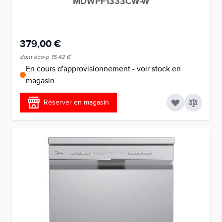
MDWPF1333CW-W
379,00 €
dont éco-p
15,42 €
En cours d'approvisionnement - voir stock en
magasin
Réserver en magasin