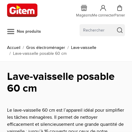
Allez au contenu
Magasins
Me connecter
Panier
Nos produits
Accueil
/
Gros électroménager
/
Lave-vaisselle
/
Lave-vaisselle posable 60 cm
Lave-vaisselle posable
60 cm
Le lave-vaisselle 60 cm est l’appareil idéal pour simplifier
les tâches ménagères. Il permet de nettoyer
efficacement et silencieusement une grande quantité de
vaisselle : jusqu’à 16 couverts pour ceux de notre