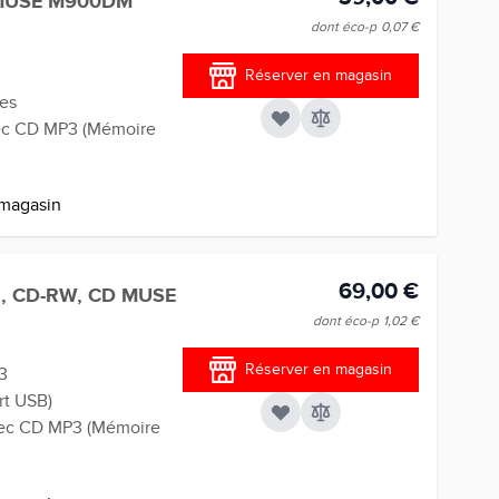
 MUSE M900DM
dont éco-p
0,07 €
Réserver en magasin
tes
sec CD MP3 (Mémoire
 magasin
69,00 €
R, CD-RW, CD MUSE
dont éco-p
1,02 €
Réserver en magasin
3
rt USB)
 sec CD MP3 (Mémoire