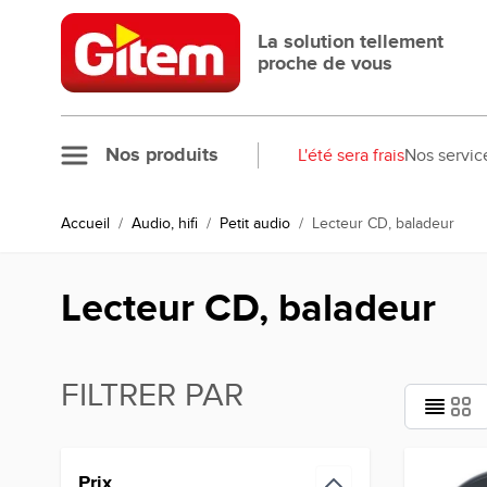
Allez au contenu
La solution tellement
proche de vous
Nos produits
L'été sera frais
Nos servic
Accueil
/
Audio, hifi
/
Petit audio
/
Lecteur CD, baladeur
Lecteur CD, baladeur
FILTRER PAR
Passer à la liste des produits
Prix