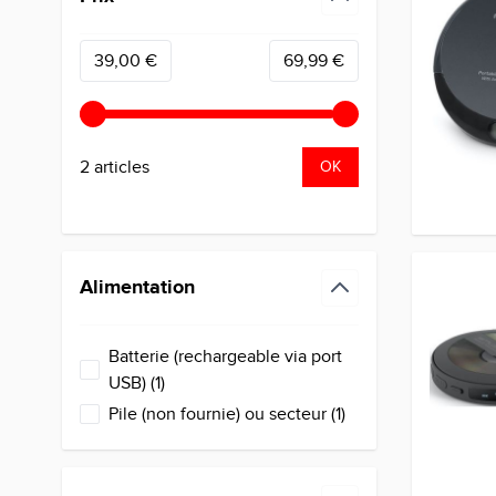
filter
Minimum value
Valeur maximale
39,00 €
69,99 €
2 articles
OK
Alimentation
filter
Batterie (rechargeable via port
products available
USB)
(
1
)
products available
Pile (non fournie) ou secteur
(
1
)