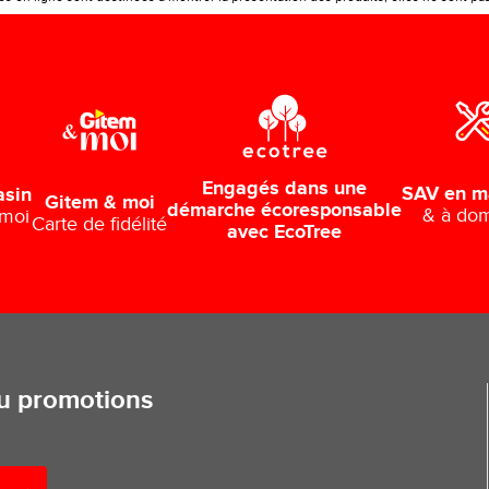
Engagés dans une
SAV en m
asin
Gitem & moi
démarche écoresponsable
& à dom
 moi
Carte de fidélité
avec EcoTree
ou promotions