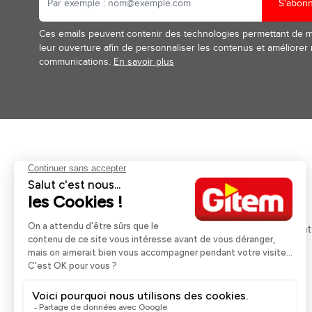
S'abon
Ces emails peuvent contenir des technologies permettant de 
leur ouverture afin de personnaliser les contenus et améliorer
communications.
En savoir plus
Aides et informations
Services
Retour et remboursement
Pose et services
Moyens de paiement
Financement
Nos guides d'achat
Service Après Ven
Livraison et retrait
Rappels Produits
Une question ?