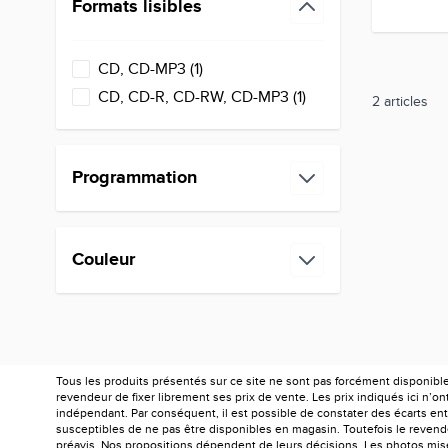
Formats lisibles
filter
products available
CD, CD-MP3
(
1
)
products available
CD, CD-R, CD-RW, CD-MP3
(
1
)
2
articles
Programmation
filter
Couleur
filter
Tous les produits présentés sur ce site ne sont pas forcément disponibl
revendeur de fixer librement ses prix de vente. Les prix indiqués ici n’
indépendant. Par conséquent, il est possible de constater des écarts entr
susceptibles de ne pas être disponibles en magasin. Toutefois le revendeu
préavis. Nos propositions dépendent de leurs décisions. Les photos mises