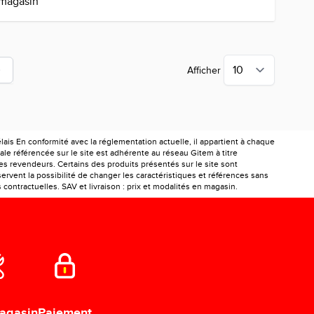
 magasin
Afficher
uellement la page
is En conformité avec la réglementation actuelle, il appartient à chaque
le référencée sur le site est adhérente au réseau Gitem à titre
les revendeurs. Certains des produits présentés sur le site sont
ervent la possibilité de changer les caractéristiques et références sans
ontractuelles. SAV et livraison : prix et modalités en magasin.
Paiement
agasin