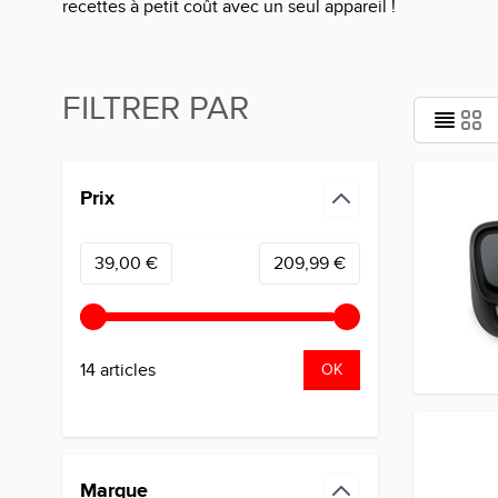
recettes à petit coût avec un seul appareil !
FILTRER PAR
Passer à la liste des produits
Prix
filter
Minimum value
Valeur maximale
39,00 €
209,99 €
14 articles
OK
Marque