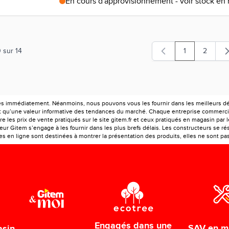
En cours d'approvisionnement - voir stock en
0
sur
14
1
2
Vous lisez act
Page
es immédiatement. Néanmoins, nous pouvons vous les fournir dans les meilleurs déla
ont qu’une valeur informative des tendances du marché. Chaque entreprise commercia
e les prix de vente pratiqués sur le site gitem.fr et ceux pratiqués en magasin par 
r Gitem s’engage à les fournir dans les plus brefs délais. Les constructeurs se rés
 en ligne sont destinées à montrer la présentation des produits, elles ne sont pas c
Engagés dans une
SAV en m
asin