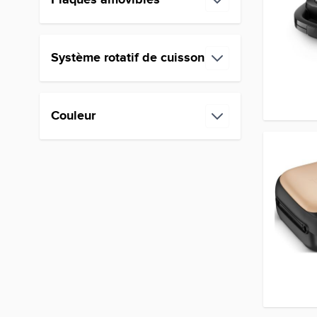
Plaques amovibles
filter
Système rotatif de cuisson
filter
Couleur
filter