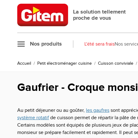
Allez au contenu
La solution tellement
proche de vous
Nos produits
L'été sera frais
Nos servic
Accueil
/
Petit électroménager cuisine
/
Cuisson conviviale
/
Gaufrier - Croque mons
Au petit déjeuner ou au goûter,
les gaufres
sont apprécié
système rotatif
de cuisson permet de répartir la pâte de 
Certains modèles sont équipés de plusieurs jeux de plaq
monsieur se prépare facilement et rapidement. Il peut