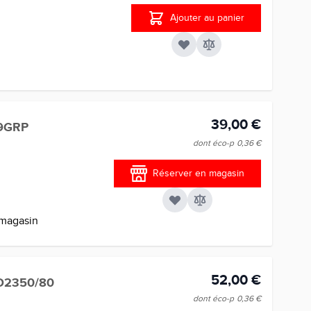
Ajouter au panier
39,00 €
9GRP
dont éco-p
0,36 €
Réserver en magasin
 magasin
52,00 €
D2350/80
dont éco-p
0,36 €