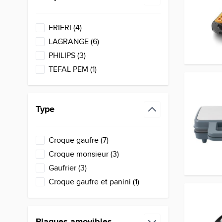
filter
products available
FRIFRI
(
4
)
products available
LAGRANGE
(
6
)
products available
PHILIPS
(
3
)
products available
TEFAL PEM
(
1
)
Type
filter
products available
Croque gaufre
(
7
)
products available
Croque monsieur
(
3
)
products available
Gaufrier
(
3
)
products available
Croque gaufre et panini
(
1
)