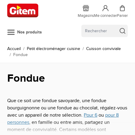
Allez au contenu
Magasins
Me connecter
Panier
Nos produits
Accueil
/
Petit électroménager cuisine
/
Cuisson conviviale
/
Fondue
Fondue
Que ce soit une fondue savoyarde, une fondue
bourguignonne ou une fondue au chocolat, régalez-vous
avec un appareil de notre sélection.
Pour 6
ou
pour 8
personnes
, en famille ou entre amis, partagez un
moment de convivialité. Certains modèles sont