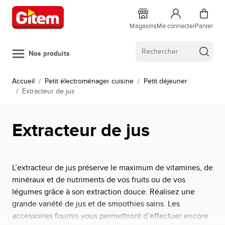
Allez au contenu
Magasins
Me connecter
Panier
Nos produits
Accueil
/
Petit électroménager cuisine
/
Petit déjeuner
/
Extracteur de jus
Extracteur de jus
L’extracteur de jus préserve le maximum de vitamines, de
minéraux et de nutriments de vos fruits ou de vos
légumes grâce à son extraction douce. Réalisez une
grande variété de jus et de smoothies sains. Les
accessoires fournis vous permettront d’effectuer encore