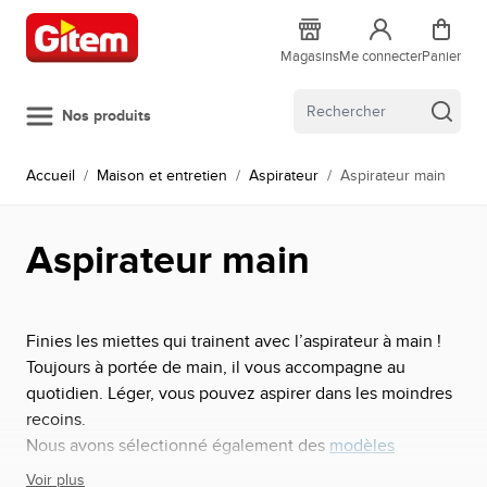
Allez au contenu
Magasins
Me connecter
Panier
Nos produits
Accueil
/
Maison et entretien
/
Aspirateur
/
Aspirateur main
Aspirateur main
Finies les miettes qui trainent avec l’aspirateur à main !
Toujours à portée de main, il vous accompagne au
quotidien. Léger, vous pouvez aspirer dans les moindres
recoins.
Nous avons sélectionné également des
modèles
spécifiquement adaptés à l’aspiration des tissus
. Equipés
Voir plus