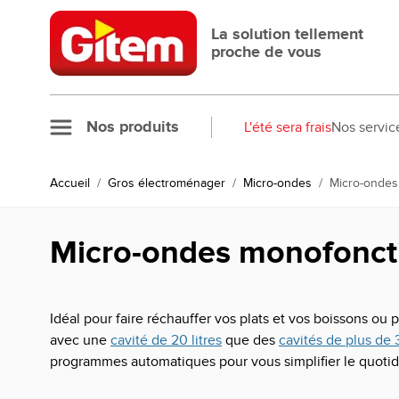
Allez au contenu
La solution tellement
proche de vous
Nos produits
L'été sera frais
Nos servic
Accueil
/
Gros électroménager
/
Micro-ondes
/
Micro-ondes
Micro-ondes monofonct
Idéal pour faire réchauffer vos plats et vos boissons o
avec une
cavité de 20 litres
que des
cavités de plus de 3
programmes automatiques pour vous simplifier le quotid