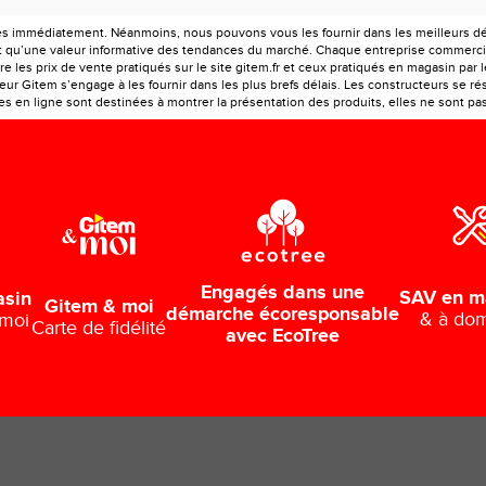
es immédiatement. Néanmoins, nous pouvons vous les fournir dans les meilleurs déla
ont qu’une valeur informative des tendances du marché. Chaque entreprise commercia
e les prix de vente pratiqués sur le site gitem.fr et ceux pratiqués en magasin par 
r Gitem s’engage à les fournir dans les plus brefs délais. Les constructeurs se rés
 en ligne sont destinées à montrer la présentation des produits, elles ne sont pas c
Engagés dans une
SAV en m
asin
Gitem & moi
démarche écoresponsable
& à dom
 moi
Carte de fidélité
avec EcoTree