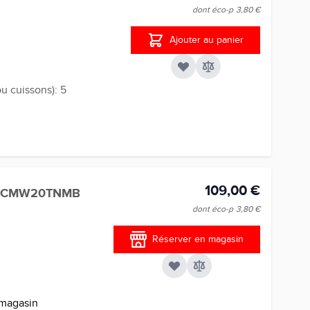
dont éco-p
3,80 €
Ajouter au panier
 cuissons): 5
109,00 €
Y CMW20TNMB
dont éco-p
3,80 €
Réserver en magasin
 magasin