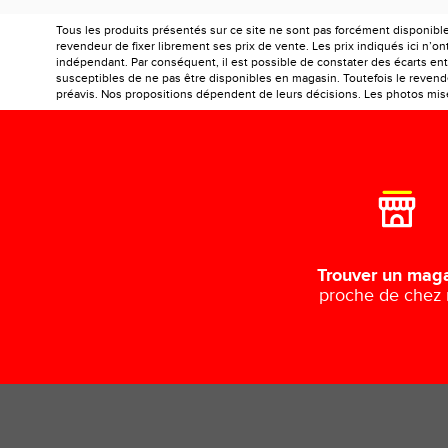
Tous les produits présentés sur ce site ne sont pas forcément disponibl
revendeur de fixer librement ses prix de vente. Les prix indiqués ici n’
indépendant. Par conséquent, il est possible de constater des écarts entr
susceptibles de ne pas être disponibles en magasin. Toutefois le revendeu
préavis. Nos propositions dépendent de leurs décisions. Les photos mises
Trouver un mag
proche de chez