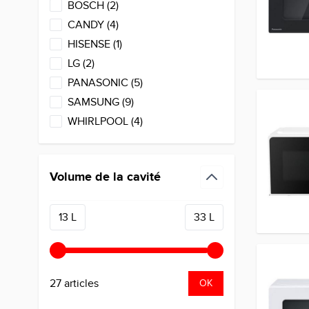
products available
BOSCH
(
2
)
products available
CANDY
(
4
)
products available
HISENSE
(
1
)
products available
LG
(
2
)
products available
PANASONIC
(
5
)
products available
SAMSUNG
(
9
)
products available
WHIRLPOOL
(
4
)
Volume de la cavité
filter
Minimum value
Valeur maximale
13 L
33 L
27 articles
OK