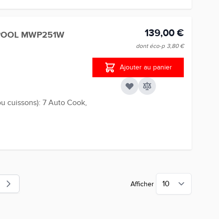
139,00 €
POOL MWP251W
dont éco-p
3,80 €
Ajouter au panier
 cuissons): 7 Auto Cook,
Afficher
lement la page