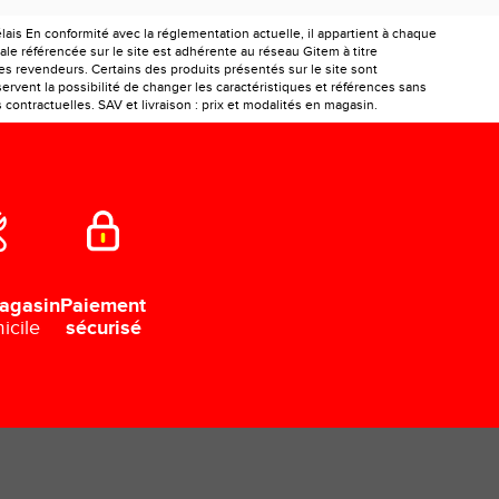
is En conformité avec la réglementation actuelle, il appartient à chaque
le référencée sur le site est adhérente au réseau Gitem à titre
les revendeurs. Certains des produits présentés sur le site sont
ervent la possibilité de changer les caractéristiques et références sans
ontractuelles. SAV et livraison : prix et modalités en magasin.
Paiement
agasin
sécurisé
icile