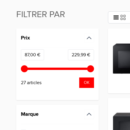
FILTRER PAR
Passer à la liste des produits
Prix
filter
Minimum value
Valeur maximale
87,00 €
229,99 €
27 articles
OK
Marque
filter