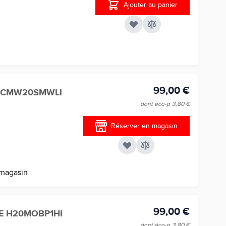
Ajouter au panier
99,00 €
Y CMW20SMWLI
dont éco-p
3,80 €
Réserver en magasin
 magasin
99,00 €
E H20MOBP1HI
dont éco-p
3,80 €