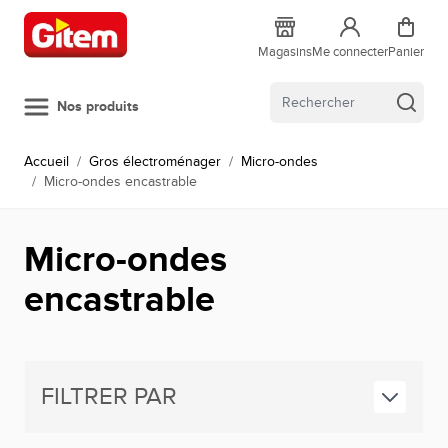
Allez au contenu
Magasins
Me connecter
Panier
Nos produits
Accueil
/
Gros électroménager
/
Micro-ondes
/
Micro-ondes encastrable
Micro-ondes
encastrable
FILTRER PAR