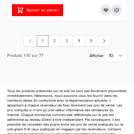
Ajouter au panier
1
2
3
4
5
Vous lisez actuellement la page
Page
Page
Page
Page
Produits
1
-
10
sur
77
Afficher
Tous les produits présentés sur ce site ne sont pas forcément disponibles
immédiatement. Néanmoins, nous pouvons vous les fournir dans les
meilleurs délais En conformité avec la réglementation actuelle, il
appartient à chaque revendeur de fixer librement ses prix de vente. Les
prix indiqués ici n’ont qu’une valeur informative des tendances du
marché. Chaque entreprise commerciale référencée sur le site est
adhérente au réseau Gitem à titre indépendant. Par conséquent, il est
possible de constater des écarts entre les prix de vente pratiqués sur le
site gitem.fr et ceux pratiqués en magasin par les revendeurs. Certains