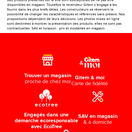
des produits présentés sur le site sont susceptibles de ne pas être
disponibles en magasin. Toutefois le revendeur Gitem s’engage à les
fournir dans les plus brefs délais. Les constructeurs se réservent la
possibilité de changer les caractéristiques et références sans préavis. Nos
propositions dépendent de leurs décisions. Les photos mises en ligne
sont destinées à montrer la présentation des produits, elles ne sont pas
contractuelles. SAV et livraison : prix et modalités en magasin.
Trouver un magasin
Gitem & moi
proche de chez moi
Carte de fidélité
Engagés dans une
SAV en magasin
démarche écoresponsable
& à domicile
avec EcoTree