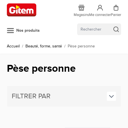
Allez au contenu
Magasins
Me connecter
Panier
Nos produits
Accueil
/
Beauté, forme, santé
/
Pèse personne
Pèse personne
FILTRER PAR