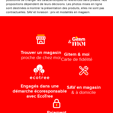
possibilité de changer les caractéristiques et références sans préavis. Nos
propositions dépendent de leurs décisions. Les photos mises en ligne
sont destinées à montrer la présentation des produits, elles ne sont pas
contractuelles. SAV et livraison : prix et modalités en magasin.
Trouver un magasin
Gitem & moi
proche de chez moi
Carte de fidélité
Engagés dans une
SAV en magasin
démarche écoresponsable
& à domicile
avec EcoTree
Paiement