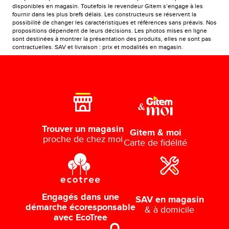
disponibles en magasin. Toutefois le revendeur Gitem s’engage à les
fournir dans les plus brefs délais. Les constructeurs se réservent la
possibilité de changer les caractéristiques et références sans préavis. Nos
propositions dépendent de leurs décisions. Les photos mises en ligne
sont destinées à montrer la présentation des produits, elles ne sont pas
contractuelles. SAV et livraison : prix et modalités en magasin.
Trouver un magasin
Gitem & moi
proche de chez moi
Carte de fidélité
Engagés dans une
SAV en magasin
démarche écoresponsable
& à domicile
avec EcoTree