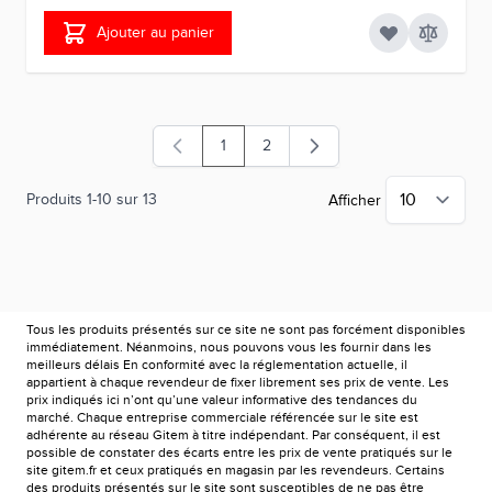
Ajouter au panier
1
2
Vous lisez actuellement la page
Page
Produits
1
-
10
sur
13
Afficher
Tous les produits présentés sur ce site ne sont pas forcément disponibles
immédiatement. Néanmoins, nous pouvons vous les fournir dans les
meilleurs délais En conformité avec la réglementation actuelle, il
appartient à chaque revendeur de fixer librement ses prix de vente. Les
prix indiqués ici n’ont qu’une valeur informative des tendances du
marché. Chaque entreprise commerciale référencée sur le site est
adhérente au réseau Gitem à titre indépendant. Par conséquent, il est
possible de constater des écarts entre les prix de vente pratiqués sur le
site gitem.fr et ceux pratiqués en magasin par les revendeurs. Certains
des produits présentés sur le site sont susceptibles de ne pas être