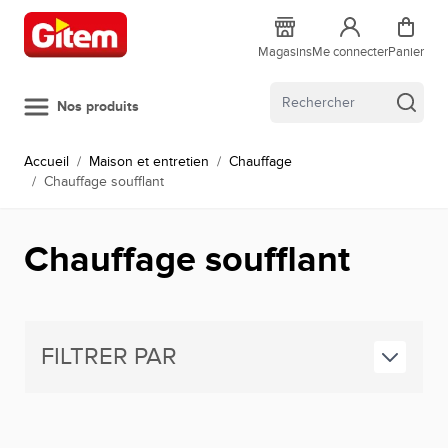
Allez au contenu
Magasins
Me connecter
Panier
Nos produits
Accueil
/
Maison et entretien
/
Chauffage
/
Chauffage soufflant
Chauffage soufflant
FILTRER PAR