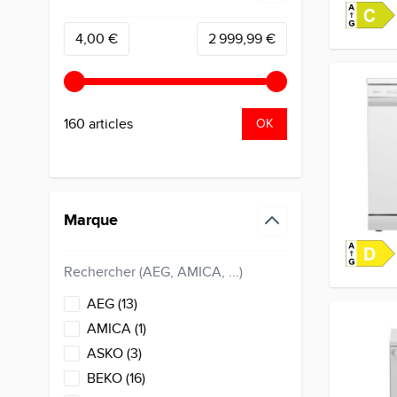
filter
Minimum value
Valeur maximale
4,00 €
2 999,99 €
160 articles
OK
Marque
filter
products available
AEG
(
13
)
products available
AMICA
(
1
)
products available
ASKO
(
3
)
products available
BEKO
(
16
)