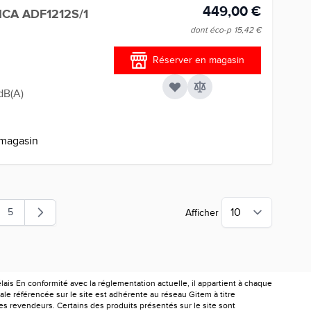
449,00 €
ICA ADF1212S/1
dont éco-p
15,42 €
Réserver en magasin
dB(A)
 magasin
5
Afficher
la page
Page
is En conformité avec la réglementation actuelle, il appartient à chaque
le référencée sur le site est adhérente au réseau Gitem à titre
les revendeurs. Certains des produits présentés sur le site sont