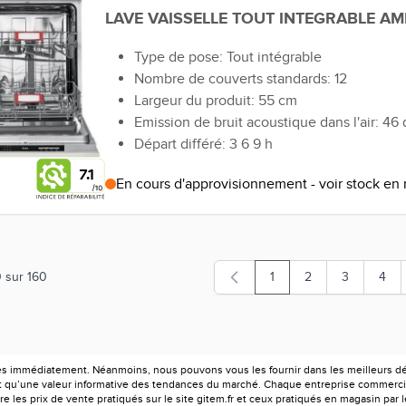
LAVE VAISSELLE TOUT INTEGRABLE AM
Type de pose: Tout intégrable
Nombre de couverts standards: 12
Largeur du produit: 55 cm
Emission de bruit acoustique dans l'air: 46 
Départ différé: 3 6 9 h
7.1
En cours d'approvisionnement - voir stock en
0
sur
160
1
2
3
4
Vous lisez actuellement 
Page
Page
Page
es immédiatement. Néanmoins, nous pouvons vous les fournir dans les meilleurs déla
ont qu’une valeur informative des tendances du marché. Chaque entreprise commercia
e les prix de vente pratiqués sur le site gitem.fr et ceux pratiqués en magasin par 