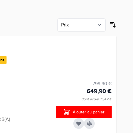
nt
799,90 €
649,90 €
dont éco-p
15,42 €
Ajouter au panier
dB(A)