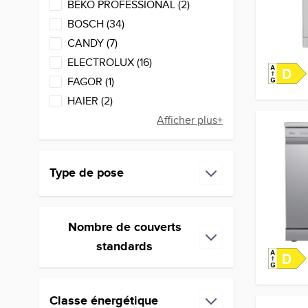
products available
BEKO PROFESSIONAL
(
2
)
products available
BOSCH
(
34
)
products available
CANDY
(
7
)
products available
ELECTROLUX
(
16
)
products available
FAGOR
(
1
)
products available
HAIER
(
2
)
Afficher plus+
Type de pose
filter
Nombre de couverts
filter
standards
Classe énergétique