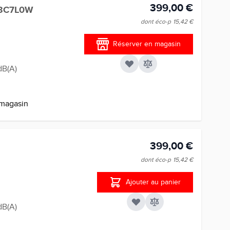
399,00 €
F3C7L0W
dont éco-p
15,42 €
Réserver en magasin
dB(A)
 magasin
399,00 €
dont éco-p
15,42 €
Ajouter au panier
dB(A)