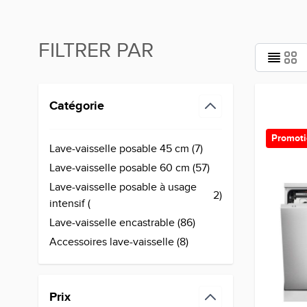
FILTRER PAR
Passer à la liste des produits
Catégorie
filter
Promot
Lave-vaisselle posable 45 cm (
7
)
products available
Lave-vaisselle posable 60 cm (
57
)
products available
Lave-vaisselle posable à usage
2
)
products available
intensif (
Lave-vaisselle encastrable (
86
)
products available
Accessoires lave-vaisselle (
8
)
products available
Prix