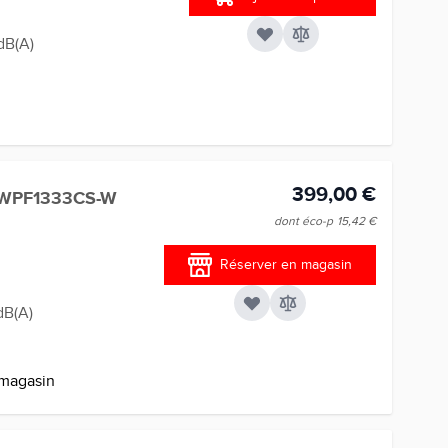
dB(A)
399,00 €
DWPF1333CS-W
dont éco-p
15,42 €
Réserver en magasin
dB(A)
 magasin