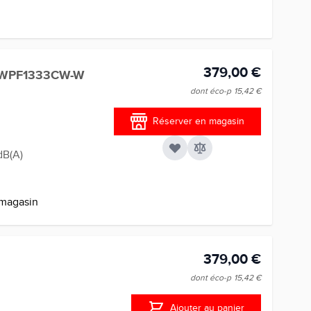
379,00 €
DWPF1333CW-W
dont éco-p
15,42 €
Réserver en magasin
dB(A)
 magasin
379,00 €
dont éco-p
15,42 €
Ajouter au panier