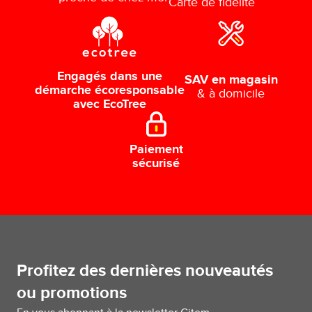
Carte de fidélité
Engagés dans une
SAV en magasin
démarche écoresponsable
& à domicile
avec EcoTree
Paiement
sécurisé
Profitez des dernières nouveautés
ou promotions