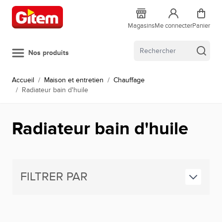
Allez au contenu
Magasins
Me connecter
Panier
Nos produits
Accueil
/
Maison et entretien
/
Chauffage
/
Radiateur bain d'huile
Radiateur bain d'huile
FILTRER PAR