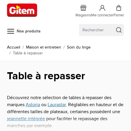
Allez au contenu
Magasins
Me connecter
Panier
Nos produits
Accueil
/
Maison et entretien
/
Soin du linge
/
Table à repasser
Table à repasser
Découvrez notre sélection de tables à repasser des
marques
Astoria
ou
Laurastar
. Réglables en hauteur et de
différentes tailles de plateaux, certaines possèdent une
jeannette intégrée
pour faciliter le repassage des
manches par exemple.