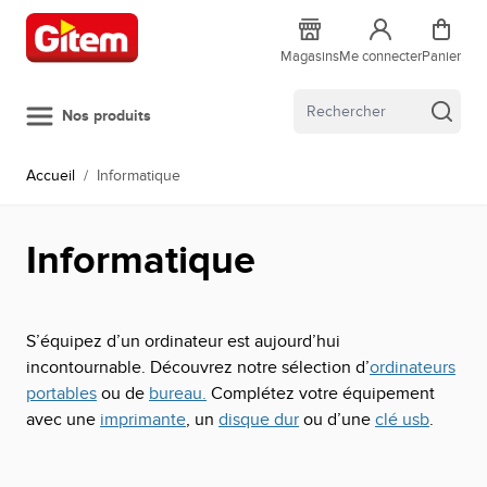
Allez au contenu
Magasins
Me connecter
Panier
Nos produits
Accueil
/
Informatique
Informatique
S’équipez d’un ordinateur est aujourd’hui
incontournable. Découvrez notre sélection d’
ordinateurs
portables
ou de
bureau.
Complétez votre équipement
avec une
imprimante
, un
disque dur
ou d’une
clé usb
.