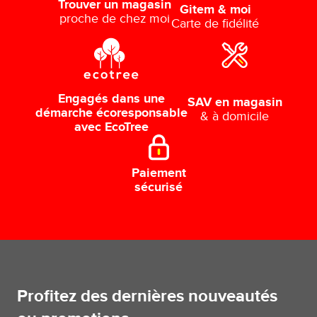
Trouver un magasin
Gitem & moi
proche de chez moi
Carte de fidélité
Engagés dans une
SAV en magasin
démarche écoresponsable
& à domicile
avec EcoTree
Paiement
sécurisé
Profitez des dernières nouveautés