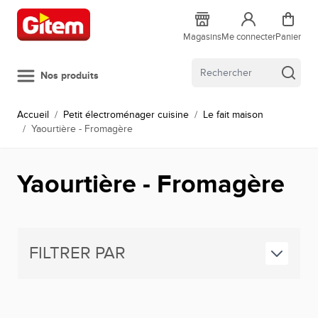
Allez au contenu
Magasins
Me connecter
Panier
Nos produits
Accueil
/
Petit électroménager cuisine
/
Le fait maison
/
Yaourtière - Fromagère
Yaourtière - Fromagère
FILTRER PAR