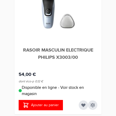
RASOIR MASCULIN ELECTRIQUE
C
PHILIPS X3003/00
54,00 €
49
dont éco-p
0,12 €
dont
Disponible en ligne - Voir stock en
D
magasin
m
Ajouter au panier