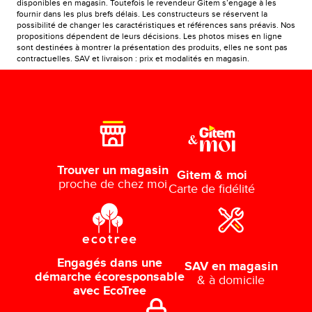
disponibles en magasin. Toutefois le revendeur Gitem s’engage à les
fournir dans les plus brefs délais. Les constructeurs se réservent la
possibilité de changer les caractéristiques et références sans préavis. Nos
propositions dépendent de leurs décisions. Les photos mises en ligne
sont destinées à montrer la présentation des produits, elles ne sont pas
contractuelles. SAV et livraison : prix et modalités en magasin.
Trouver un magasin
Gitem & moi
proche de chez moi
Carte de fidélité
Engagés dans une
SAV en magasin
démarche écoresponsable
& à domicile
avec EcoTree