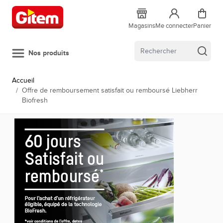
Allez au contenu
Magasins
Me connecter
Panier
Nos produits
Accueil
/
Offre de remboursement satisfait ou remboursé Liebherr
Biofresh