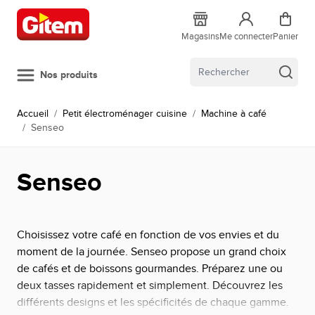
Allez au contenu
Magasins
Me connecter
Panier
Nos produits
Accueil
/
Petit électroménager cuisine
/
Machine à café
/
Senseo
Senseo
Choisissez votre café en fonction de vos envies et du
moment de la journée. Senseo propose un grand choix
de cafés et de boissons gourmandes. Préparez une ou
deux tasses rapidement et simplement. Découvrez les
différents designs et les spécificités de chaque gamme.