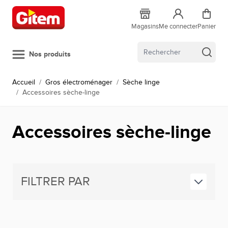
Allez au contenu
Magasins
Me connecter
Panier
Nos produits
Accueil
/
Gros électroménager
/
Sèche linge
/
Accessoires sèche-linge
Accessoires sèche-linge
FILTRER PAR