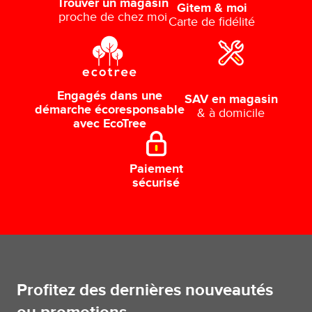
Trouver un magasin
Gitem & moi
proche de chez moi
Carte de fidélité
Engagés dans une
SAV en magasin
démarche écoresponsable
& à domicile
avec EcoTree
Paiement
sécurisé
Profitez des dernières nouveautés