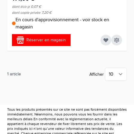
dont éco-p
0,07 €
dont copie privée
7,20 €
En cours d'approvisionnement - voir stock en
magasin
Réserver en magasin
1
article
Afficher
Tous les produits présentés sur ce site ne sont pas forcément disponibles
immédiatement. Néanmoins, nous pouvons vous les fournir dans les
meilleurs délais En conformité avec la réglementation actuelle, il
appartient à chaque revendeur de fixer librement ses prix de vente. Les
prix indiqués ici n’ont qu’une valeur informative des tendances du
marché. Chaque entreprise commerciale référencée sur le site est