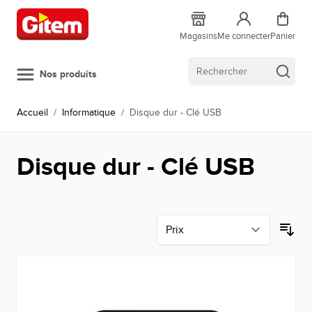
Allez au contenu
Magasins
Me connecter
Panier
Nos produits
Accueil
/
Informatique
/
Disque dur - Clé USB
Disque dur - Clé USB