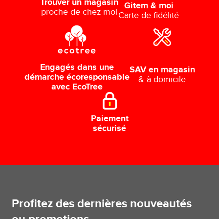
Trouver un magasin
Gitem & moi
proche de chez moi
Carte de fidélité
Engagés dans une
SAV en magasin
démarche écoresponsable
& à domicile
avec EcoTree
Paiement
sécurisé
Profitez des dernières nouveautés