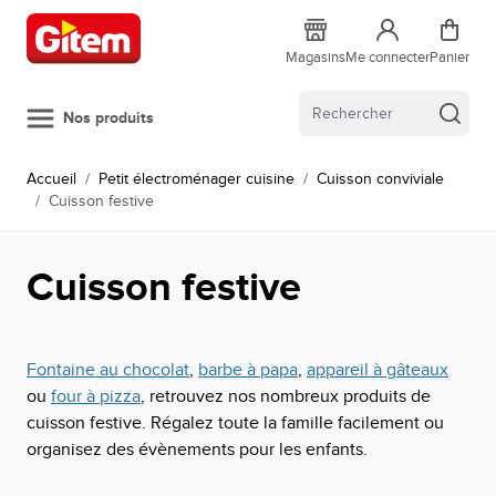
Allez au contenu
Magasins
Me connecter
Panier
Nos produits
Accueil
/
Petit électroménager cuisine
/
Cuisson conviviale
/
Cuisson festive
Cuisson festive
Fontaine au chocolat
,
barbe à papa
,
appareil à gâteaux
ou
four à pizza
, retrouvez nos nombreux produits de
cuisson festive. Régalez toute la famille facilement ou
organisez des évènements pour les enfants.