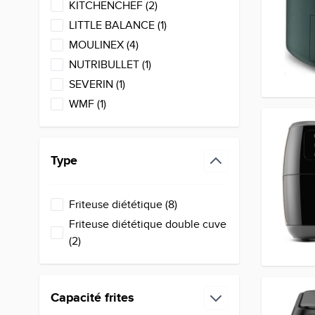
products available
KITCHENCHEF
(
2
)
products available
LITTLE BALANCE
(
1
)
products available
MOULINEX
(
4
)
products available
NUTRIBULLET
(
1
)
products available
SEVERIN
(
1
)
products available
WMF
(
1
)
Type
filter
products available
Friteuse diététique
(
8
)
Friteuse diététique double cuve
products available
(
2
)
Capacité frites