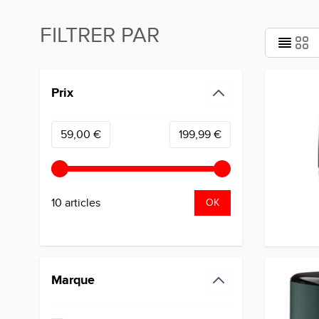
FILTRER PAR
Passer à la liste des produits
Prix
filter
Minimum value
Valeur maximale
59,00 €
199,99 €
10 articles
OK
Marque
filter