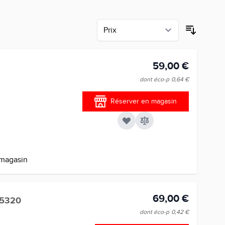
59,00 €
dont éco-p
0,64 €
Réserver en magasin
 magasin
69,00 €
45320
dont éco-p
0,42 €