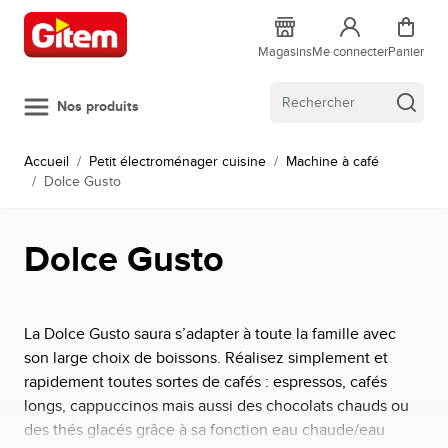
Allez au contenu
Magasins
Me connecter
Panier
Nos produits
Accueil
/
Petit électroménager cuisine
/
Machine à café
/
Dolce Gusto
Dolce Gusto
La Dolce Gusto saura s’adapter à toute la famille avec
son large choix de boissons. Réalisez simplement et
rapidement toutes sortes de cafés : espressos, cafés
longs, cappuccinos mais aussi des chocolats chauds ou
des thés glacés grâce à sa fonction eau chaude/eau