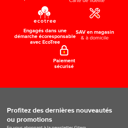
Carte de fidélité
Engagés dans une
SAV en magasin
démarche écoresponsable
& à domicile
avec EcoTree
Paiement
sécurisé
Profitez des dernières nouveautés
ou promotions
En vous abonnant à la newsletter Gitem