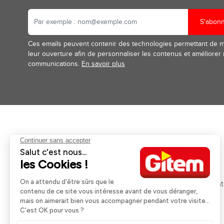
S'abon
Ces emails peuvent contenir des technologies permettant de 
leur ouverture afin de personnaliser les contenus et améliorer
communications.
En savoir plus
Aides et informations
Services
Retour et remboursement
Pose et services
Moyens de paiement
Financement
Nos guides d'achat
Service Après Ven
Livraison et retrait
Rappels Produits