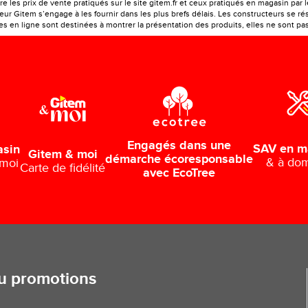
e les prix de vente pratiqués sur le site gitem.fr et ceux pratiqués en magasin par 
r Gitem s’engage à les fournir dans les plus brefs délais. Les constructeurs se rés
 en ligne sont destinées à montrer la présentation des produits, elles ne sont pas c
Engagés dans une
SAV en m
asin
Gitem & moi
démarche écoresponsable
& à dom
 moi
Carte de fidélité
avec EcoTree
ou promotions