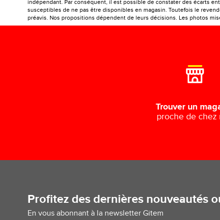
indépendant. Par conséquent, il est possible de constater des écarts entr
susceptibles de ne pas être disponibles en magasin. Toutefois le revendeu
préavis. Nos propositions dépendent de leurs décisions. Les photos mises
Trouver un mag
proche de chez
Profitez des dernières nouveautés 
En vous abonnant à la newsletter Gitem