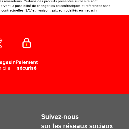
les revendeurs. Certains des produits présentés sur le site sont
ervent la possibilité de changer les caractéristiques et références sans
ontractuelles. SAV et livraison : prix et modalités en magasin.
Paiement
agasin
sécurisé
icile
Suivez-nous
sur les réseaux sociaux