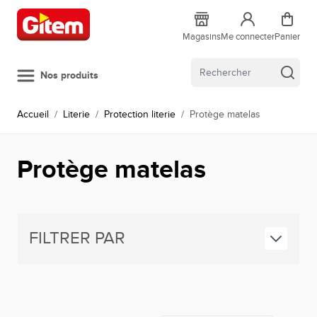
Allez au contenu
Magasins
Me connecter
Panier
Nos produits
Accueil
/
Literie
/
Protection literie
/
Protège matelas
Protège matelas
FILTRER PAR