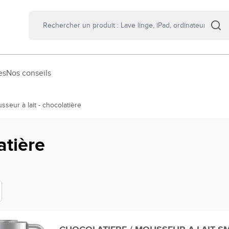
es
Nos conseils
sseur à lait - chocolatière
atière