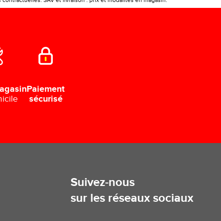
ontractuelles. SAV et livraison : prix et modalités en magasin.
Paiement
agasin
sécurisé
icile
Suivez-nous
sur les réseaux sociaux