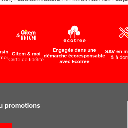
 en ligne sont destinées à montrer la présentation des produits, elles ne sont pas c
Engagés dans une
SAV en m
asin
Gitem & moi
démarche écoresponsable
& à dom
 moi
Carte de fidélité
avec EcoTree
ou promotions