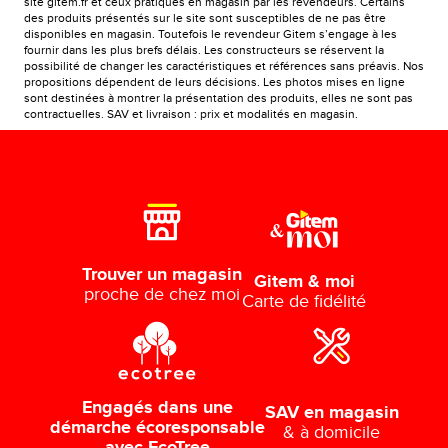
site gitem.fr et ceux pratiqués en magasin par les revendeurs. Certains
des produits présentés sur le site sont susceptibles de ne pas être
disponibles en magasin. Toutefois le revendeur Gitem s’engage à les
fournir dans les plus brefs délais. Les constructeurs se réservent la
possibilité de changer les caractéristiques et références sans préavis. Nos
propositions dépendent de leurs décisions. Les photos mises en ligne
sont destinées à montrer la présentation des produits, elles ne sont pas
contractuelles. SAV et livraison : prix et modalités en magasin.
Trouver un magasin
Gitem & moi
proche de chez moi
Carte de fidélité
Engagés dans une
SAV en magasin
démarche écoresponsable
& à domicile