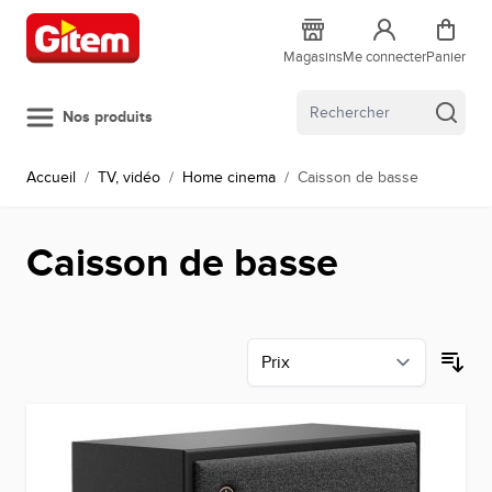
Allez au contenu
Magasins
Me connecter
Panier
Nos produits
Accueil
/
TV, vidéo
/
Home cinema
/
Caisson de basse
Caisson de basse