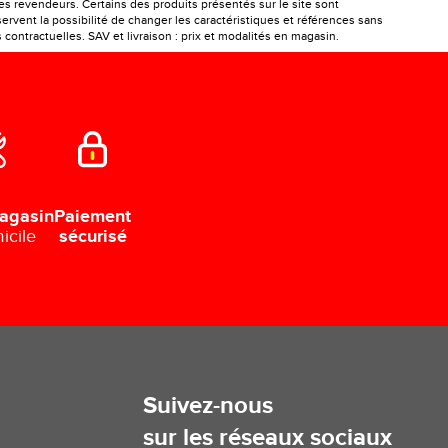
les revendeurs. Certains des produits présentés sur le site sont
ervent la possibilité de changer les caractéristiques et références sans
ontractuelles. SAV et livraison : prix et modalités en magasin.
Paiement
agasin
sécurisé
icile
Suivez-nous
sur les réseaux sociaux