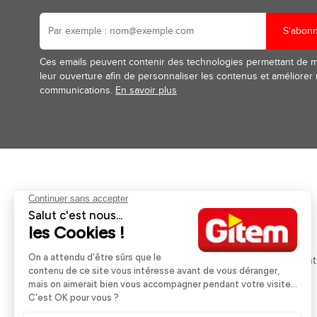
S'abon
Ces emails peuvent contenir des technologies permettant de 
leur ouverture afin de personnaliser les contenus et améliorer
communications.
En savoir plus
Aides et informations
Services
Retour et remboursement
Pose et services
Moyens de paiement
Financement
Nos guides d'achat
Service Après Ven
Livraison et retrait
Rappels Produits