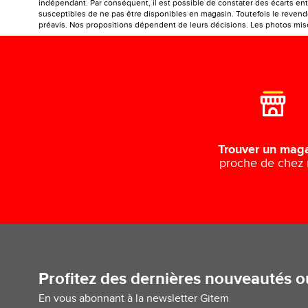
indépendant. Par conséquent, il est possible de constater des écarts entr
susceptibles de ne pas être disponibles en magasin. Toutefois le revendeu
préavis. Nos propositions dépendent de leurs décisions. Les photos mises
Trouver un mag
proche de chez
Profitez des dernières nouveautés 
En vous abonnant à la newsletter Gitem