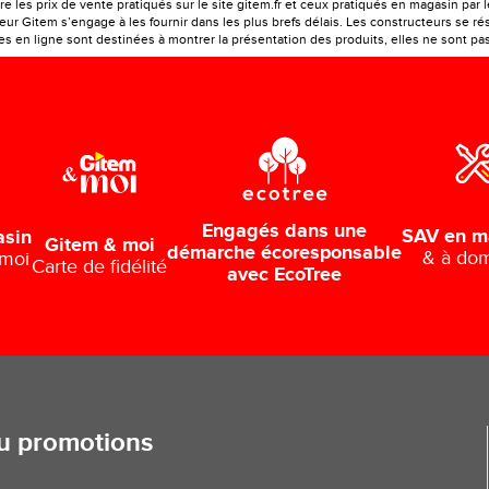
e les prix de vente pratiqués sur le site gitem.fr et ceux pratiqués en magasin par 
r Gitem s’engage à les fournir dans les plus brefs délais. Les constructeurs se rés
 en ligne sont destinées à montrer la présentation des produits, elles ne sont pas c
Engagés dans une
SAV en m
asin
Gitem & moi
démarche écoresponsable
& à dom
 moi
Carte de fidélité
avec EcoTree
ou promotions