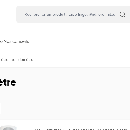
es
Nos conseils
tre - tensiomètre
ètre