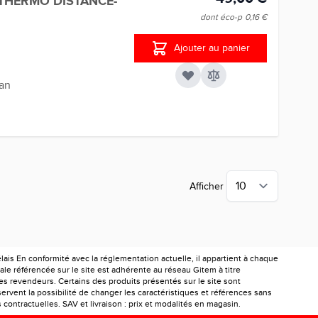
THERMO DISTANCE-
dont éco-p
0,16 €
Ajouter au panier
ran
Afficher
is En conformité avec la réglementation actuelle, il appartient à chaque
le référencée sur le site est adhérente au réseau Gitem à titre
les revendeurs. Certains des produits présentés sur le site sont
ervent la possibilité de changer les caractéristiques et références sans
ontractuelles. SAV et livraison : prix et modalités en magasin.