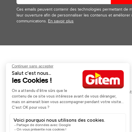
Ces emails peuvent contenir des technologies permettant de 
leur ouverture afin de personnaliser les contenus et améliorer
communications.
En savoir plus
Aides et informations
Services
Retour et remboursement
Pose et services
Moyens de paiement
Financement
Nos guides d'achat
Service Après Ven
Livraison et retrait
Rappels Produits
Une question ?
Contactez-nous