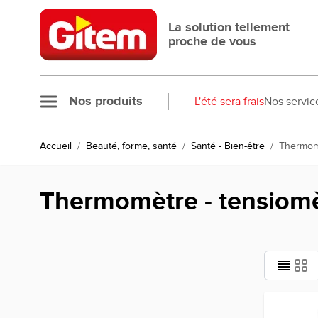
Allez au contenu
La solution tellement
proche de vous
Nos produits
L'été sera frais
Nos servic
Accueil
/
Beauté, forme, santé
/
Santé - Bien-être
/
Thermomè
Thermomètre - tensiom