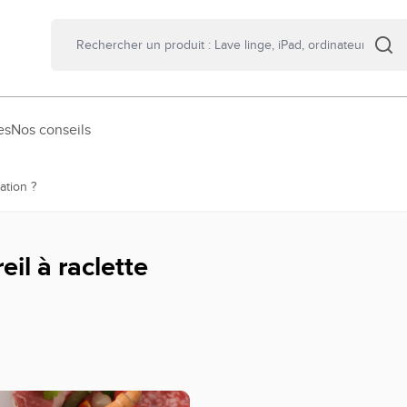
es
Nos conseils
ation ?
l à raclette