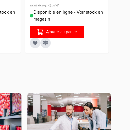
dont éco-p
0,58 €
dont éc
stock en
Disponible en ligne - Voir stock en
En c
magasin
voir
Ajouter au panier