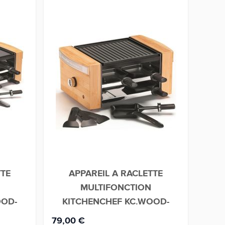
TTE
APPAREIL A RACLETTE
MULTIFONCTION
MUL
OOD-
KITCHENCHEF KC.WOOD-
LUX4
79,00 €
129,