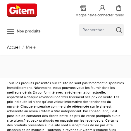
Allez au contenu
Magasins
Me connecter
Panier
Nos produits
Accueil
/
Miele
Tous les produits présentés sur ce site ne sont pas forcément disponibles
immédiatement. Néanmoins, nous pouvons vous les fournir dans les
meilleurs délais En conformité avec la réglementation actuelle, il
appartient à chaque revendeur de fixer librement ses prix de vente. Les
prix indiqués ici n’ont qu’une valeur informative des tendances du
marché. Chaque entreprise commerciale référencée sur le site est
adhérente au réseau Gitem à titre indépendant. Par conséquent, il est
possible de constater des écarts entre les prix de vente pratiqués sur le
site gitem.fr et ceux pratiqués en magasin par les revendeurs. Certains
des produits présentés sur le site sont susceptibles de ne pas être
disponibles en magasin. Toutefois le revendeur Gitem s’engage à les