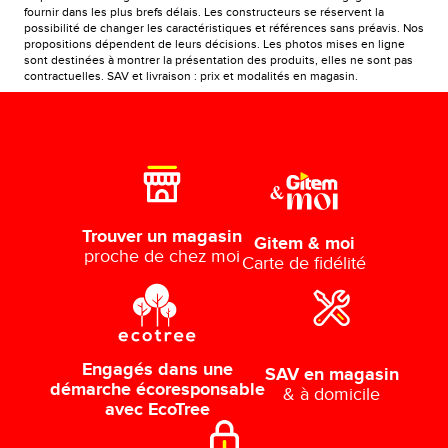
fournir dans les plus brefs délais. Les constructeurs se réservent la
possibilité de changer les caractéristiques et références sans préavis. Nos
propositions dépendent de leurs décisions. Les photos mises en ligne
sont destinées à montrer la présentation des produits, elles ne sont pas
contractuelles. SAV et livraison : prix et modalités en magasin.
Trouver un magasin
Gitem & moi
proche de chez moi
Carte de fidélité
Engagés dans une
SAV en magasin
démarche écoresponsable
& à domicile
avec EcoTree