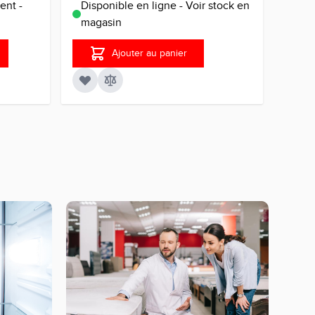
ent -
Disponible en ligne - Voir stock en
Disp
magasin
mag
Ajouter au panier