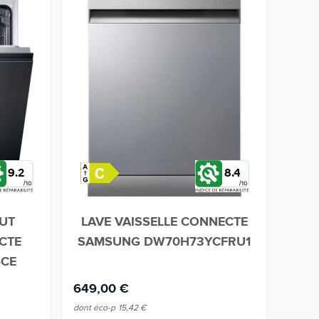
9.2
8.4
OUT
LAVE VAISSELLE CONNECTE
CTE
SAMSUNG DW70H73YCFRU1
I
6CE
649,00 €
649,
dont éco-p
15,42 €
dont éc