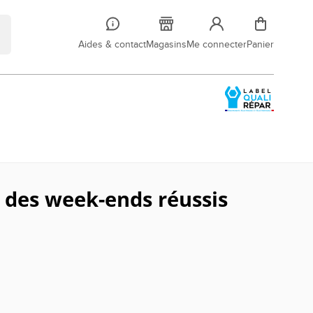
Aides & contact
Magasins
Me connecter
Panier
r des week-ends réussis