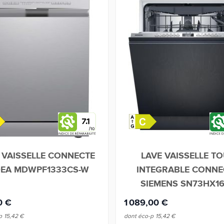
7.1
 VAISSELLE CONNECTE
LAVE VAISSELLE T
DEA MDWPF1333CS-W
INTEGRABLE CONNE
SIEMENS SN73HX1
0 €
1 089,00 €
p
15,42 €
dont éco-p
15,42 €