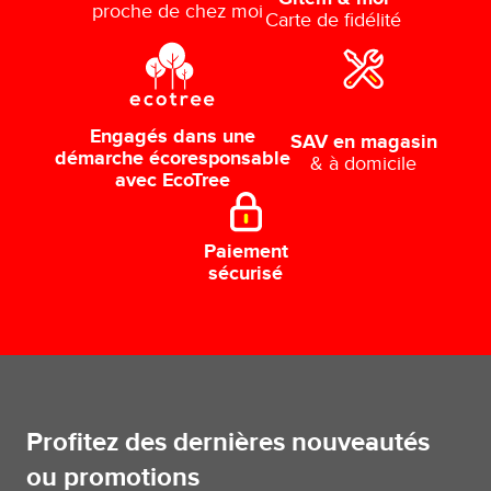
proche de chez moi
Carte de fidélité
Engagés dans une
SAV en magasin
démarche écoresponsable
& à domicile
avec EcoTree
Paiement
sécurisé
Profitez des dernières nouveautés
ou promotions