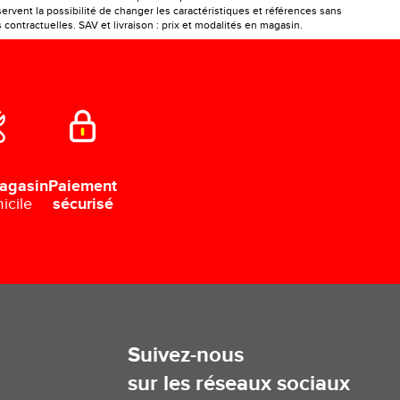
ervent la possibilité de changer les caractéristiques et références sans
ontractuelles. SAV et livraison : prix et modalités en magasin.
Paiement
agasin
sécurisé
icile
Suivez-nous
sur les réseaux sociaux