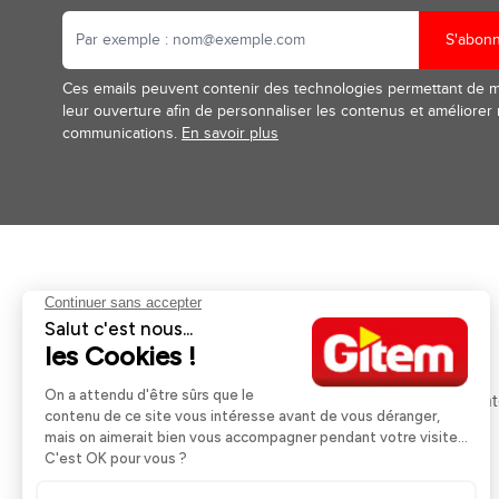
S'abon
Ces emails peuvent contenir des technologies permettant de 
leur ouverture afin de personnaliser les contenus et améliorer
communications.
En savoir plus
Aides et informations
Services
Retour et remboursement
Pose et services
Moyens de paiement
Financement
Nos guides d'achat
Service Après Ven
Livraison et retrait
Rappels Produits