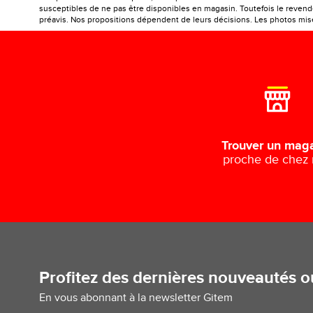
susceptibles de ne pas être disponibles en magasin. Toutefois le revendeu
préavis. Nos propositions dépendent de leurs décisions. Les photos mises
Trouver un mag
proche de chez
Profitez des dernières nouveautés 
En vous abonnant à la newsletter Gitem