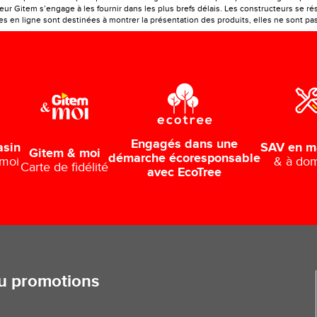
r Gitem s’engage à les fournir dans les plus brefs délais. Les constructeurs se rés
 en ligne sont destinées à montrer la présentation des produits, elles ne sont pas c
Engagés dans une
SAV en m
asin
Gitem & moi
démarche écoresponsable
& à dom
 moi
Carte de fidélité
avec EcoTree
ou promotions