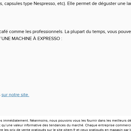
s, capsules type Nespresso, etc). Elle permet de déguster une lar
café comme les professionnels. La plupart du temps, vous pouvez
D’UNE MACHINE À EXPRESSO :
s
sur notre site.
es immédiatement. Néanmoins, nous pouvons vous les fournir dans les meilleurs déla
ont qu’une valeur informative des tendances du marché. Chaque entreprise commercia
e les prix de vente pratiqués sur le site gitem.fr et ceux pratiqués en magasin par 