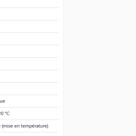
que
20 °C
e (mise en température)