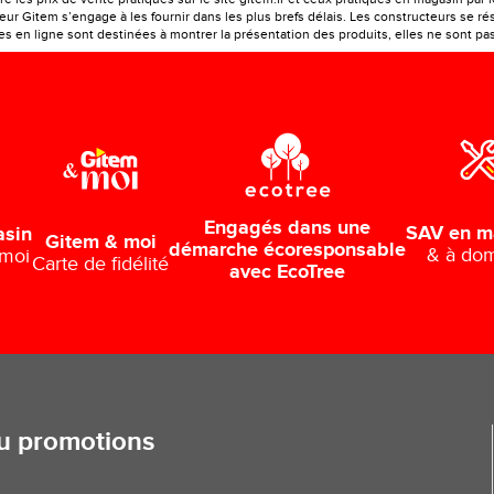
r Gitem s’engage à les fournir dans les plus brefs délais. Les constructeurs se rés
 en ligne sont destinées à montrer la présentation des produits, elles ne sont pas c
Engagés dans une
SAV en m
asin
Gitem & moi
démarche écoresponsable
& à dom
 moi
Carte de fidélité
avec EcoTree
ou promotions