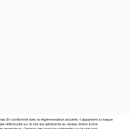
is En conformité avec la réglementation actuelle, il appartient à chaque
le référencée sur le site est adhérente au réseau Gitem à titre
les revendeurs. Certains des produits présentés sur le site sont