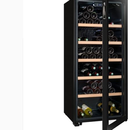
Plus d’information
Affichage de la température
Oui
Classe climatique
ST(+16 à +
Classe d'efficacité énergétique
G
Classe d'émission de bruit
C
Consommation d'énergie annuelle
158 kWh/a
EAN
35413623
Emission de bruit acoustique dans l'air
38 dB(A)