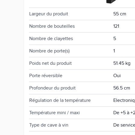
Hauteur du produit
127.7 cm
Largeur du produit
55 cm
Nombre de bouteilles
121
Nombre de clayettes
5
Nombre de porte(s)
1
Poids net du produit
51.45 kg
Porte réversible
Oui
Profondeur du produit
56.5 cm
Régulation de la température
Electroni
Température mini / maxi
De +5 à +
Type de cave à vin
De servic