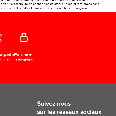
ervent la possibilité de changer les caractéristiques et références sans
ontractuelles. SAV et livraison : prix et modalités en magasin.
Paiement
agasin
sécurisé
icile
Suivez-nous
sur les réseaux sociaux