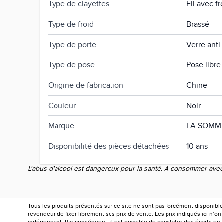
Type de clayettes
Fil avec f
Type de froid
Brassé
Type de porte
Verre ant
Type de pose
Pose libre
Origine de fabrication
Chine
Couleur
Noir
Marque
LA SOMM
Disponibilité des pièces détachées
10 ans
L'abus d'alcool est dangereux pour la santé. A consommer ave
Tous les produits présentés sur ce site ne sont pas forcément disponibl
revendeur de fixer librement ses prix de vente. Les prix indiqués ici n’
indépendant. Par conséquent, il est possible de constater des écarts entr