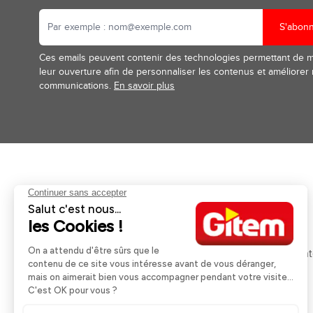
S'abon
Ces emails peuvent contenir des technologies permettant de 
leur ouverture afin de personnaliser les contenus et améliorer
communications.
En savoir plus
Aides et informations
Services
Retour et remboursement
Pose et services
Moyens de paiement
Financement
Nos guides d'achat
Service Après Ven
Livraison et retrait
Rappels Produits