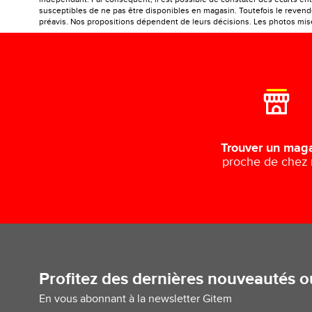
susceptibles de ne pas être disponibles en magasin. Toutefois le revendeu
préavis. Nos propositions dépendent de leurs décisions. Les photos mises
Trouver un mag
proche de chez
Profitez des dernières nouveautés 
En vous abonnant à la newsletter Gitem