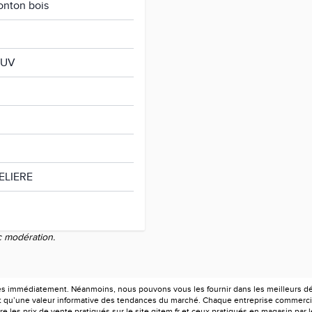
ronton bois
i UV
ELIERE
c modération.
es immédiatement. Néanmoins, nous pouvons vous les fournir dans les meilleurs déla
ont qu’une valeur informative des tendances du marché. Chaque entreprise commercia
e les prix de vente pratiqués sur le site gitem.fr et ceux pratiqués en magasin par 