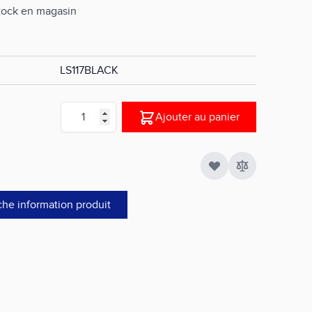
stock en magasin
LS117BLACK
Quantité
Ajouter au panier
che information produit