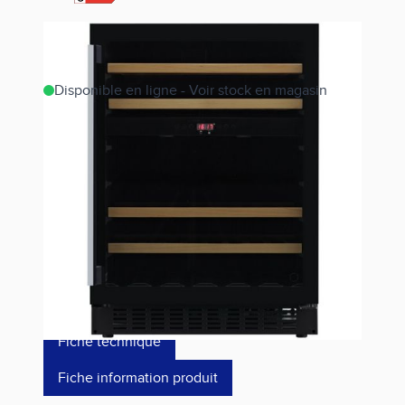
Disponible en ligne - Voir stock en magasin
Estimer les frais de port
Référence
ARCAV54BK
1 329,00 €
dont éco-p
24,24 €
Fiche technique
Fiche information produit