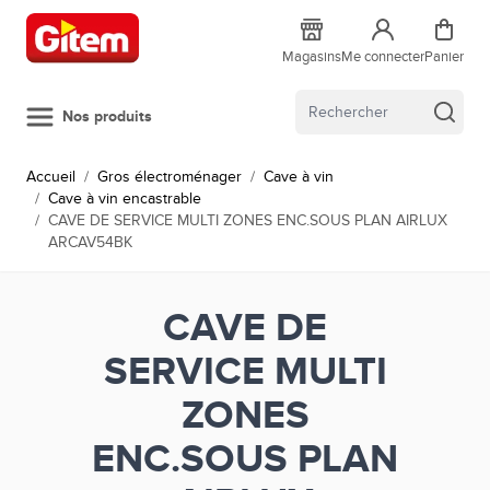
Allez au contenu
Magasins
Me connecter
Panier
Nos produits
Accueil
/
Gros électroménager
/
Cave à vin
/
Cave à vin encastrable
/
CAVE DE SERVICE MULTI ZONES ENC.SOUS PLAN AIRLUX
ARCAV54BK
CAVE DE
SERVICE MULTI
ZONES
ENC.SOUS PLAN