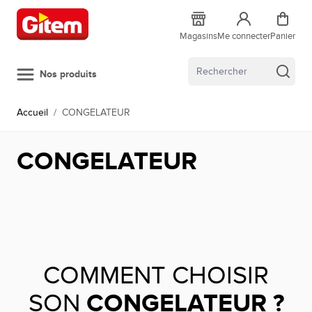
Allez au contenu
Magasins
Me connecter
Panier
Nos produits
Accueil
/
CONGELATEUR
CONGELATEUR
COMMENT CHOISIR
SON
CONGELATEUR ?